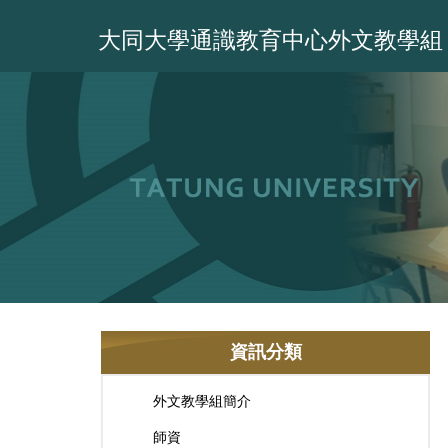
跳
到
大同大學通識教育中心外文教學組
主
要
內
容
區
資訊分類
外文教學組簡介
師資