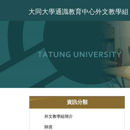
跳
到
大同大學通識教育中心外文教學組
主
要
內
容
區
資訊分類
外文教學組簡介
師資