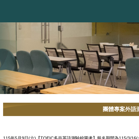
團體專案外語
115年5月9日(六)【TOEIC多益英語測驗校園考】報名期間為115/3/16(一)